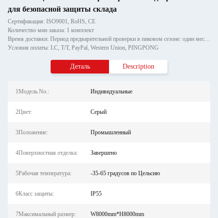
для безопасной защиты склада
Сертификация: ISO9001, RoHS, CE
Количество мин заказа: 1 комплект
Время доставки: Период предварительной проверки в пиковом сезоне: один месяц, вне сезона: в течение 15 рабочих дней
Условия оплаты: LC, T/T, PayPal, Western Union, PINGPONG
Деталь
Description
1Модель No.:
Индивидуальные
2Цвет:
Серый
3Положение:
Промышленный
4Поверхностная отделка:
Завершено
5Рабочая температура:
-35-65 градусов по Цельсию
6Класс защиты:
IP55
7Максимальный размер:
W8000mm*H8000mm