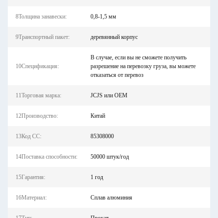
8Толщина занавески:
0,8-1,5 мм
9Транспортный пакет:
деревянный корпус
В случае, если вы не сможете получить
10Спецификация:
разрешение на перевозку груза, вы можете
отказаться от перевоз
11Торговая марка:
JCJS или OEM
12Производство:
Китай
13Код СС:
85308000
14Поставка способности:
50000 штук/год
15Гарантия:
1 год
16Материал:
Сплав алюминия