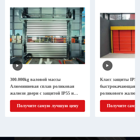
300.000kg валовой массы
Класс защиты IP55
Алюминиевая сплав роликовая
быстрокачающаяся
жалюзи двери с защитой IP55 и
роликового жалюзи
рабочей температурой от -35 до 65
безопасности склад
Получите самую лучшую цену
Получите самую
°C