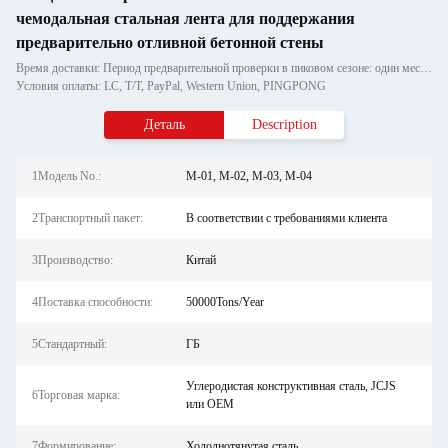
чемодальная стальная лента для поддержания
предварительно отливной бетонной стены
Время доставки: Период предварительной проверки в пиковом сезоне: один месяц, вне сезона: в течение 15 рабочих дней
Условия оплаты: LC, T/T, PayPal, Western Union, PINGPONG
Деталь
Description
1Модель No.:
M-01, M-02, M-03, M-04
2Транспортный пакет:
В соответствии с требованиями клиента
3Производство:
Китай
4Поставка способности:
50000Tons/Year
5Стандартный:
ГБ
Углеродистая конструктивная сталь, JCJS
6Торговая марка:
или OEM
7Формирование:
Холоднотянутая сталь