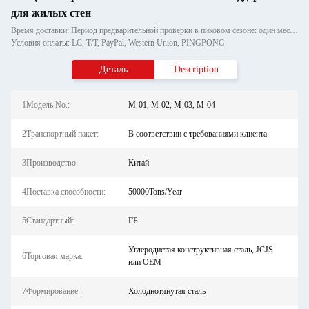
для жилых стен
Время доставки: Период предварительной проверки в пиковом сезоне: один месяц, вне сезона: в течение 15 рабочих дней
Условия оплаты: LC, T/T, PayPal, Western Union, PINGPONG
Деталь
Description
1Модель No.:
M-01, M-02, M-03, M-04
2Транспортный пакет:
В соответствии с требованиями клиента
3Производство:
Китай
4Поставка способности:
50000Tons/Year
5Стандартный:
ГБ
Углеродистая конструктивная сталь, JCJS
6Торговая марка:
или OEM
7Формирование:
Холоднотянутая сталь