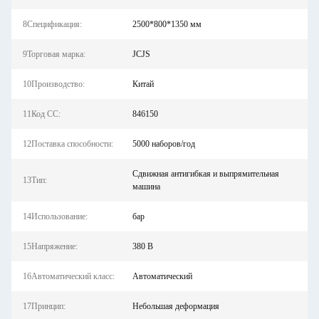
8Спецификация:
2500*800*1350 мм
9Торговая марка:
JCJS
10Производство:
Китай
11Код СС:
846150
12Поставка способности:
5000 наборов/год
Сдвижная антигибкая и выпрямительная
13Тип:
машина
14Использование:
бар
15Напряжение:
380 В
16Автоматический класс:
Автоматический
17Принцип:
Небольшая деформация