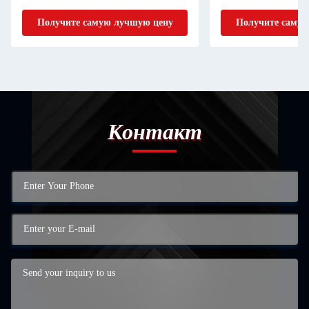
стволов / ребер
Получите самую лучшую цену
Получите самую
Контакт