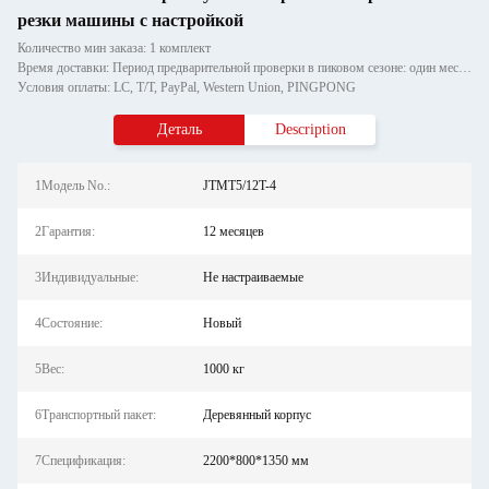
резки машины с настройкой
Количество мин заказа: 1 комплект
Время доставки: Период предварительной проверки в пиковом сезоне: один месяц, вне сезона: в течение 15 рабочих дней
Условия оплаты: LC, T/T, PayPal, Western Union, PINGPONG
Деталь
Description
1Модель No.:
JTMT5/12T-4
2Гарантия:
12 месяцев
3Индивидуальные:
Не настраиваемые
4Состояние:
Новый
5Вес:
1000 кг
6Транспортный пакет:
Деревянный корпус
7Спецификация:
2200*800*1350 мм