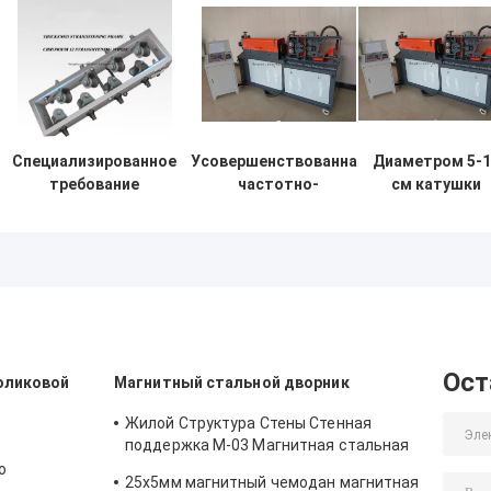
Специализированное
Усовершенствованная
Диаметром 5-1
требование
частотно-
см катушки
высоковольтные
конвертирующая
стальной брус
стальные штрихи
машина для
и Диаметром 5
выпрямления и резки
выпрямления и резки
10 см ребер
машины с 380В
стальных стволов /
выпрямления 
ребер
резки
Ост
роликовой
Магнитный стальной дворник
Жилой Структура Стены Стенная
поддержка M-03 Магнитная стальная
чемода для магнитной формовки
о
25х5мм магнитный чемодан магнитная
я