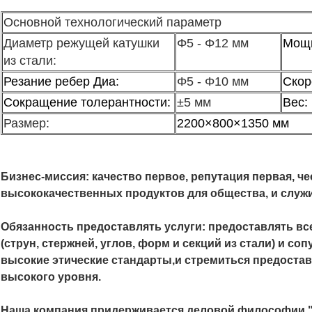
Основной технологический параметр
Диаметр режущей катушки
Φ5 - Φ12 мм
Мощн
из стали:
Резание ребер Диа:
Φ5 - Φ10 мм
Скор
Сокращение толерантности:
±5 мм
Вес:
Размер:
2200×800×1350 мм
Бизнес-миссия: качество первое, репутация первая, ч
высококачественных продуктов для общества, и служи
Обязанность предоставлять услуги: предоставлять в
(струн, стержней, углов, форм и секций из стали) и 
высокие этические стандарты,и стремиться предостав
высокого уровня.
Наша компания придерживается деловой философии "з