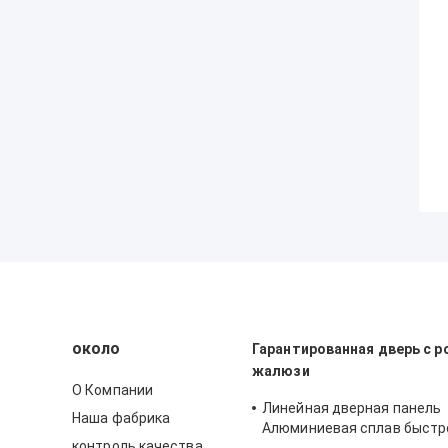
около
Гарантированная дверь с 
жалюзи
О Компании
Линейная дверная панель
Наша фабрика
Алюминиевая сплав быстр
контроль качества
поднимается и закрываетс