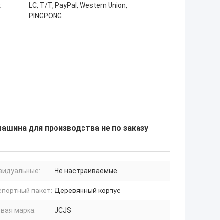
:
LC, T/T, PayPal, Western Union,
PINGPONG
шина для производства не по заказу
видуальные:
Не настраиваемые
спортный пакет:
Деревянный корпус
вая марка:
JCJS