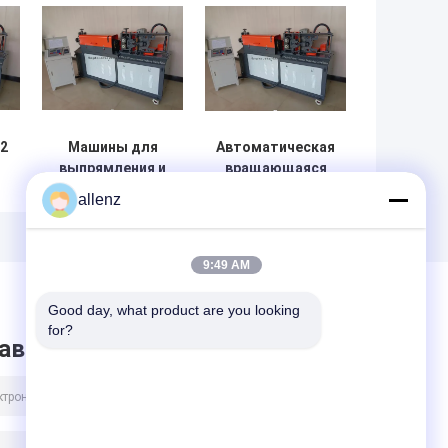
2
Машины для
Автоматическая
выпрямления и
вращающаяся
ье
резки
антигибкая
allenz
-
диаметров 5 - 12
выпрямительная
см катушек из
машина для
и
стали и
стальных
9:49 AM
диаметров 5 - 10
стержней и
см ребра
ребер
Good day, what product are you looking 
for?
авить сообщение