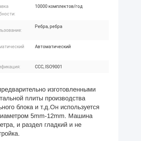
авка
10000 комплектов/год
бности:
Ребра, ребра
льзование:
матический
Автоматический
ификация:
CCC, ISO9001
предварительно изготовленными
стальной плиты производства
ного блока и т.д.Он используется
 диаметром 5mm-12mm. Машина
етра, и раздел гладкий и не
тройка.