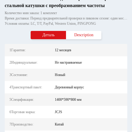
стальной катушки с преобразованием частоты
Количество мин заказа: 1 комплект
Время доставки: Период предварительной проверки в пиковом сезоне: один месяц, вне сезона: в течение 15 рабочих дней
Условия оплаты: LC, T/T, PayPal, Western Union, PINGPONG
Деталь
Description
1Гарантия:
12 месяцев
2Индивидуальные:
Не настраиваемые
3Состояние:
Новый
4Транспортный пакет:
Деревянный корпус
5Спецификация:
1400*590*800 мм
6Торговая марка:
JCJS
7Производство:
Китай