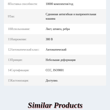
8Поставка способности:
10000 комплектов/год
Сдвижная антигибкая и выпрямительная
9Тип:
машина
10Использование:
Лист, штанга, ребра
11Напряжение:
380 В
12Автоматический класс:
Автоматический
13Принцип:
Небольшая деформация
14Сертификация:
CCC, ISO9001
15Кастомизация:
Доступно.
Similar Products