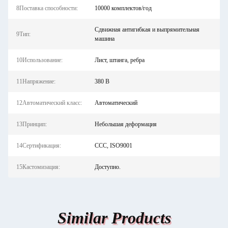
8Поставка способности:
10000 комплектов/год
Сдвижная антигибкая и выпрямительная
9Тип:
машина
10Использование:
Лист, штанга, ребра
11Напряжение:
380 В
12Автоматический класс:
Автоматический
13Принцип:
Небольшая деформация
14Сертификация:
CCC, ISO9001
15Кастомизация:
Доступно.
Similar Products