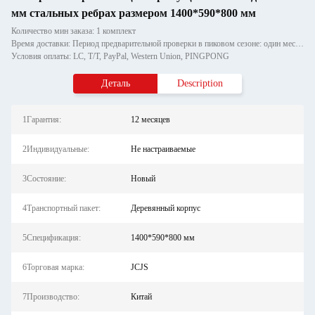
мм стальных ребрах размером 1400*590*800 мм
Количество мин заказа: 1 комплект
Время доставки: Период предварительной проверки в пиковом сезоне: один месяц, вне сезона: в течение 15 рабочих дней
Условия оплаты: LC, T/T, PayPal, Western Union, PINGPONG
Деталь
Description
1Гарантия:
12 месяцев
2Индивидуальные:
Не настраиваемые
3Состояние:
Новый
4Транспортный пакет:
Деревянный корпус
5Спецификация:
1400*590*800 мм
6Торговая марка:
JCJS
7Производство:
Китай