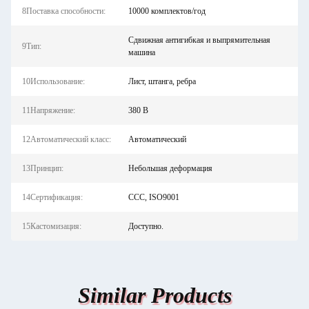
8Поставка способности:
10000 комплектов/год
Сдвижная антигибкая и выпрямительная
9Тип:
машина
10Использование:
Лист, штанга, ребра
11Напряжение:
380 В
12Автоматический класс:
Автоматический
13Принцип:
Небольшая деформация
14Сертификация:
CCC, ISO9001
15Кастомизация:
Доступно.
Similar Products