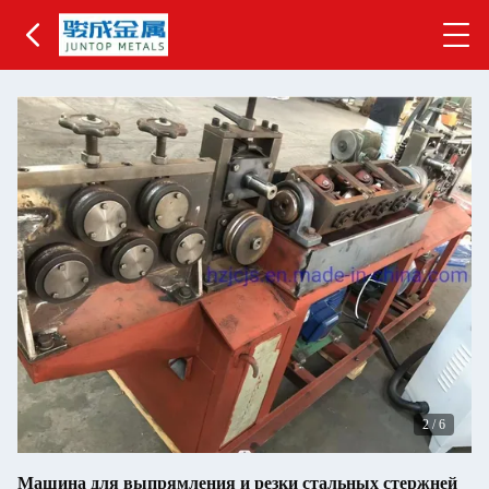
2
/
6
Машина для выпрямления и резки стальных стержней