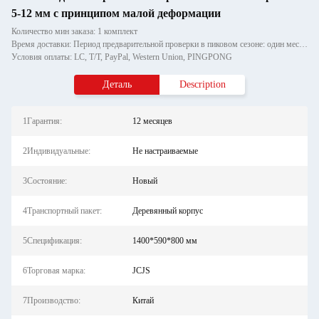
5-12 мм с принципом малой деформации
Количество мин заказа: 1 комплект
Время доставки: Период предварительной проверки в пиковом сезоне: один месяц, вне сезона: в течение 15 рабочих дней
Условия оплаты: LC, T/T, PayPal, Western Union, PINGPONG
Деталь
Description
1Гарантия:
12 месяцев
2Индивидуальные:
Не настраиваемые
3Состояние:
Новый
4Транспортный пакет:
Деревянный корпус
5Спецификация:
1400*590*800 мм
6Торговая марка:
JCJS
7Производство:
Китай