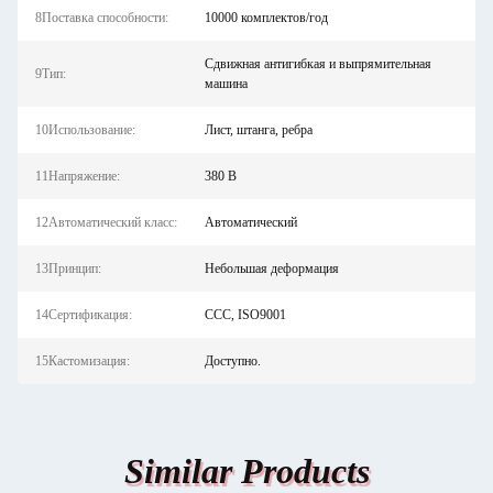
8Поставка способности:
10000 комплектов/год
Сдвижная антигибкая и выпрямительная
9Тип:
машина
10Использование:
Лист, штанга, ребра
11Напряжение:
380 В
12Автоматический класс:
Автоматический
13Принцип:
Небольшая деформация
14Сертификация:
CCC, ISO9001
15Кастомизация:
Доступно.
Similar Products