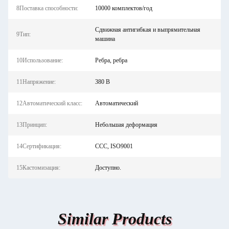
8Поставка способности:
10000 комплектов/год
Сдвижная антигибкая и выпрямительная
9Тип:
машина
10Использование:
Ребра, ребра
11Напряжение:
380 В
12Автоматический класс:
Автоматический
13Принцип:
Небольшая деформация
14Сертификация:
CCC, ISO9001
15Кастомизация:
Доступно.
Similar Products